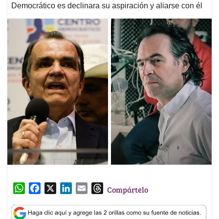
Democrático es declinara su aspiración y aliarse con él
W
F
X
L
E
T
Compártelo
h
a
i
m
h
a
c
n
a
r