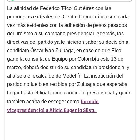
t
e
k
i
e
La afinidad de Federico 'Fico' Gutiérrez con las
s
b
e
l
a
propuestas e ideales del Centro Democrático son cada
A
o
d
d
p
o
I
s
vez más evidentes con la adhesión de pesos pesados
p
k
n
del urbismo a su campaña presidencial. Además, las
directivas del partido ya le hicieron saber su decisión al
candidato Óscar Iván Zuluaga, en caso de que Fico
gane la consulta de Equipo por Colombia este 13 de
marzo, deberá desistir de su candidatura presidencial y
aliarse a el exalcalde de Medellín. La instrucción del
partido no fue bien recibida por Zuluaga que esperaba
llegar hasta el final como candidato presidencial y quien
fórmula
también acaba de escoger como
vicepresidencial a Alicia Eugenia Silva.