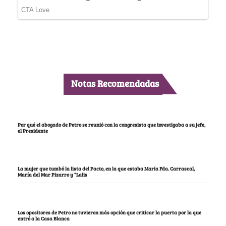
Notas Recomendadas
Por qué el abogado de Petro se reunió con la congresista que investigaba a su jefe,
el Presidente
La mujer que tumbó la lista del Pacto, en la que estaba María Fda. Carrascal,
María del Mar Pizarro y “Lalis
Los opositores de Petro no tuvieron más opción que criticar la puerta por la que
entró a la Casa Blanca