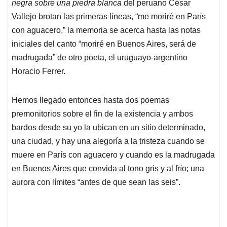
p
o
I
s
negra sobre una piedra blanca
del peruano César
p
k
n
Vallejo brotan las primeras líneas, “me moriré en París
con aguacero,” la memoria se acerca hasta las notas
iniciales del canto “moriré en Buenos Aires, será de
madrugada” de otro poeta, el uruguayo-argentino
Horacio Ferrer.
Hemos llegado entonces hasta dos poemas
premonitorios sobre el fin de la existencia y ambos
bardos desde su yo la ubican en un sitio determinado,
una ciudad, y hay una alegoría a la tristeza cuando se
muere en París con aguacero y cuando es la madrugada
en Buenos Aires que convida al tono gris y al frío; una
aurora con límites “antes de que sean las seis”.