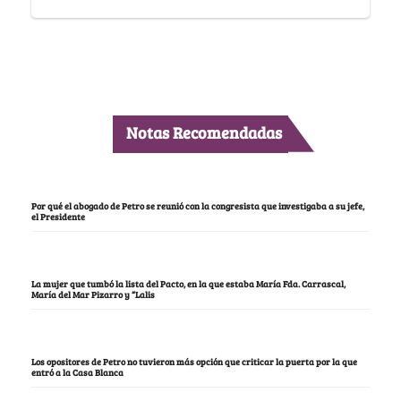
Notas Recomendadas
Por qué el abogado de Petro se reunió con la congresista que investigaba a su jefe,
el Presidente
La mujer que tumbó la lista del Pacto, en la que estaba María Fda. Carrascal,
María del Mar Pizarro y “Lalis
Los opositores de Petro no tuvieron más opción que criticar la puerta por la que
entró a la Casa Blanca