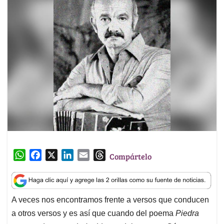
W
F
X
L
E
T
Compártelo
h
a
i
m
h
a
c
n
a
r
t
e
k
i
e
A veces nos encontramos frente a versos que conducen
s
b
e
l
a
a otros versos y es así que cuando del poema
Piedra
A
o
d
d