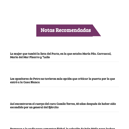
Notas Recomendadas
La mujer que tumbó la lista del Pacto, en la que estaba María Fda. Carrascal,
María del Mar Pizarro y “Lalis
Los opositores de Petro no tuvieron más opción que criticar la puerta por la que
entró a la Casa Blanca
Así encontraron el cuerpo del cura Camilo Torres, 60 años después de haber sido
escondido por un general del Ejército
Regresar a la radio para comentar fútbol, la solución de Iván Mejía para luchar