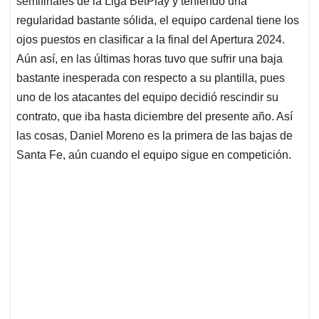
p
o
I
s
semifinales de la Liga BetPlay y teniendo una
p
k
n
regularidad bastante sólida, el equipo cardenal tiene los
ojos puestos en clasificar a la final del Apertura 2024.
Aún así, en las últimas horas tuvo que sufrir una baja
bastante inesperada con respecto a su plantilla, pues
uno de los atacantes del equipo decidió rescindir su
contrato, que iba hasta diciembre del presente año. Así
las cosas, Daniel Moreno es la primera de las bajas de
Santa Fe, aún cuando el equipo sigue en competición.