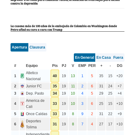
contra la depresión
La casona más de 100 años de la embajada de Colombia en Washington donde
Petro afinó su cara a cara con Trump
Apertura
Clausura
En General
En Casa
Fuera
#
Equipo
Pts
PJ
V
EMP
PER
+
-
DG
Atletico
1
40
19
13
1
5
35
15
+20
Nacional
2
Junior FC
35
19
11
2
6
31
24
+7
3
Dep. Pasto
34
19
10
4
5
29
25
+4
America de
4
33
19
10
3
6
25
15
+10
Cali
5
Once Caldas
33
19
8
9
2
31
22
+9
Deportes
6
31
19
8
7
4
27
17
+10
Tolima
Independiente