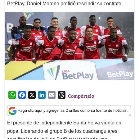
BetPlay, Daniel Moreno prefirió rescindir su contrato
W
F
X
L
E
T
Compártelo
h
a
i
m
h
a
c
n
a
r
t
e
k
i
e
El presente de Independiente Santa Fe va viento en
s
b
e
l
a
popa. Liderando el grupo B de los cuadrangulares
A
o
d
d