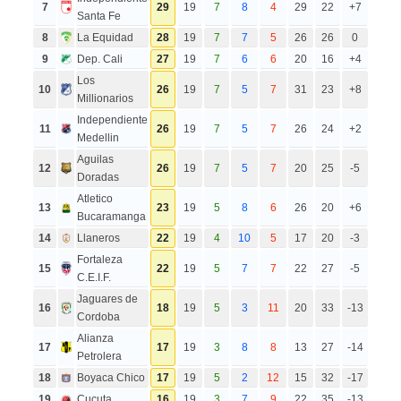
7
29
19
7
8
4
29
22
+7
Santa Fe
8
La Equidad
28
19
7
7
5
26
26
0
9
Dep. Cali
27
19
7
6
6
20
16
+4
Los
10
26
19
7
5
7
31
23
+8
Millionarios
Independiente
11
26
19
7
5
7
26
24
+2
Medellin
Aguilas
12
26
19
7
5
7
20
25
-5
Doradas
Atletico
13
23
19
5
8
6
26
20
+6
Bucaramanga
14
Llaneros
22
19
4
10
5
17
20
-3
Fortaleza
15
22
19
5
7
7
22
27
-5
C.E.I.F.
Jaguares de
16
18
19
5
3
11
20
33
-13
Cordoba
Alianza
17
17
19
3
8
8
13
27
-14
Petrolera
18
Boyaca Chico
17
19
5
2
12
15
32
-17
19
Cucuta
16
19
3
7
9
22
35
-13