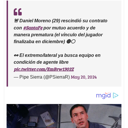
🚨 Daniel Moreno (29) rescindió su contrato
#SantaFe
con
por mutuo acuerdo y de
manera prematura (el vínculo del jugador
finalizaba en diciembre) 🔴⚪️
👀 El extremo/lateral ya busca equipo en
condición de agente libre
pic.twitter.com/EmBrw1302Z
May 20, 2024
— Pipe Sierra (@PSierraR)