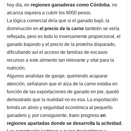
p
o
I
s
hoy día, en
regiones ganaderas como Córdoba
, no
p
k
n
alcanza siquiera a cubrir los 8000 pesos.
La lógica comercial diría que si el ganado bajó, la
disminución en
el precio de la carne
también se vería
reflejada, pero es todo lo inversamente proporcional, el
ganado bajando y el precio de la proteína disparado,
dificultando así el acceso de familias de escasos
recursos a este alimento tan relevante y vital para la
nutrición.
Algunos analistas de garaje, queriendo acaparar
atención, señalaron que el alza de la carne estaba en
función de las exportaciones de ganado en pie, quedó
demostrado que la realidad no es esa. La exportación
brinda un alivio y seguridad económica al pequeño
ganadero y, por consiguiente, traen progreso
en
regiones apartadas donde se desarrolla la actividad
.