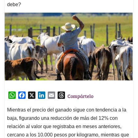
debe?
W
F
X
L
E
T
Compártelo
h
a
i
m
h
a
c
n
a
r
Mientras el precio del ganado sigue con tendencia a la
t
e
k
i
e
baja, figurando una reducción de más del 12% con
s
b
e
l
a
relación al valor que registraba en meses anteriores,
A
o
d
d
cercano a los 10.000 pesos por kilogramo, mientras que