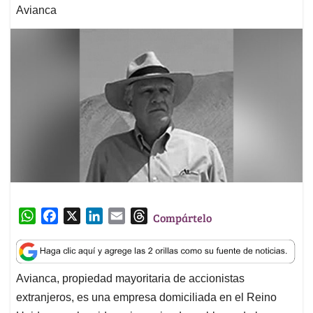
Avianca
W
F
X
L
E
T
Compártelo
h
a
i
m
h
a
c
n
a
r
t
e
k
i
e
Avianca, propiedad mayoritaria de accionistas
s
b
e
l
a
extranjeros, es una empresa domiciliada en el Reino
A
o
d
d