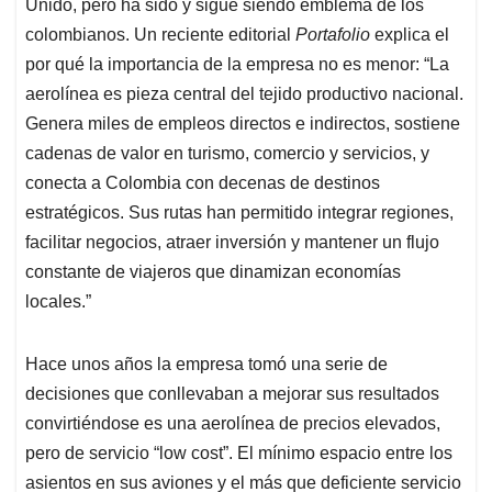
p
o
I
s
Unido, pero ha sido y sigue siendo emblema de los
p
k
n
colombianos. Un reciente editorial
Portafolio
explica el
por qué la importancia de la empresa no es menor: “La
aerolínea es pieza central del tejido productivo nacional.
Genera miles de empleos directos e indirectos, sostiene
cadenas de valor en turismo, comercio y servicios, y
conecta a Colombia con decenas de destinos
estratégicos. Sus rutas han permitido integrar regiones,
facilitar negocios, atraer inversión y mantener un flujo
constante de viajeros que dinamizan economías
locales.”
Hace unos años la empresa tomó una serie de
decisiones que conllevaban a mejorar sus resultados
convirtiéndose es una aerolínea de precios elevados,
pero de servicio “low cost”. El mínimo espacio entre los
asientos en sus aviones y el más que deficiente servicio