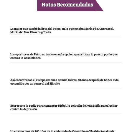
Notas Recomendadas
La mujer que tumbó la lista del Pacto, en la que estaba María Fda. Carrascal,
María del Mar Pizarro y “Lalis
Los opositores de Petro no tuvieron más opción que criticar la puerta por la que
entró a la Casa Blanca
Así encontraron el cuerpo del cura Camilo Torres, 60 años después de haber sido
escondido por un general del Ejército
Regresar a la radio para comentar fútbol, la solución de Iván Mejía para luchar
contra la depresión
La casona más de 100 años de la embajada de Colombia en Washington donde