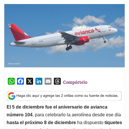
W
F
X
L
E
T
Compártelo
h
a
i
m
h
a
c
n
a
r
t
e
k
i
e
El 5 de diciembre fue el aniversario de avianca
s
b
e
l
a
número 104
, para celebrarlo la aerolínea desde ese día
A
o
d
d
p
o
I
s
hasta el próximo 8 de diciembre
ha dispuesto
tiquetes