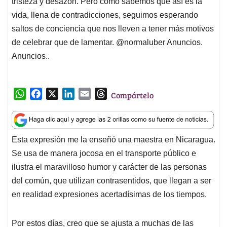
tristeza y desazón. Pero como sabemos que así es la
vida, llena de contradicciones, seguimos esperando
saltos de conciencia que nos lleven a tener más motivos
de celebrar que de lamentar. @normaluber Anuncios.
Anuncios..
W
F
X
L
E
T
Compártelo
h
a
i
m
h
a
c
n
a
r
t
e
k
i
e
Esta expresión me la enseñó una maestra en Nicaragua.
s
b
e
l
a
Se usa de manera jocosa en el transporte público e
A
o
d
d
p
o
I
s
ilustra el maravilloso humor y carácter de las personas
p
k
n
del común, que utilizan contrasentidos, que llegan a ser
en realidad expresiones acertadísimas de los tiempos.
Por estos días, creo que se ajusta a muchas de las