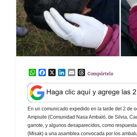
W
F
X
L
E
T
Compártelo
h
a
i
m
h
a
c
n
a
r
t
e
k
i
e
s
b
e
l
a
A
o
d
d
En un comunicado expedido en la tarde del 2 de oc
p
o
I
s
Ampiuile (Comunidad Nasa Ambaló, de Silvia, Cau
p
k
n
garrote, y algunos desaparecidos, como respuesta 
(Misak) a una asamblea convocada por los ambalu