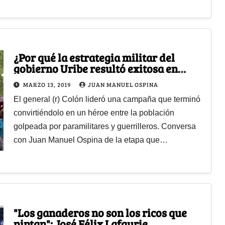
¿Por qué la estrategia militar del
gobierno Uribe resultó exitosa en
Montes de María?
MARZO 13, 2019
JUAN MANUEL OSPINA
El general (r) Colón lideró una campaña que terminó
convirtiéndolo en un héroe entre la población
golpeada por paramilitares y guerrilleros. Conversa
con Juan Manuel Ospina de la etapa que…
"Los ganaderos no son los ricos que
pintan": José Félix Lafaurie