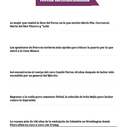
La mujer que tumbó la lista del Pacto, en la que estaba María Fda. Carrascal,
María del Mar Pizarro y “Lalis
Los opositores de Petro no tuvieron más opción que criticar la puerta por la que
entró a la Casa Blanca
Así encontraron el cuerpo del cura Camilo Torres, 60 años después de haber sido
escondido por un general del Ejército
Regresar a la radio para comentar fútbol, la solución de Iván Mejía para luchar
contra la depresión
La casona más de 100 años de la embajada de Colombia en Washington donde
Petro afinó su cara a cara con Trump