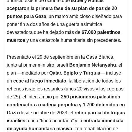
p
o
I
s
anunció este 8 de octubre que
Israel y Hamás
p
k
n
aceptaron la primera fase de su plan de paz de 20
puntos para Gaza
, un marco ambicioso diseñado para
poner fin a dos años de una guerra asimétrica
devastadora que ha dejado más de
67.000 palestinos
muertos
y una catástrofe humanitaria sin precedentes.
Presentado el 29 de septiembre en la Casa Blanca,
junto al primer ministro israelí
Benjamín Netanyahu
, el
plan —mediado por
Qatar, Egipto y Turquía
— incluye
un
cese al fuego inmediato
, la liberación de todos los
rehenes israelíes restantes (unos 20 vivos y los cuerpos
de 25), el intercambio por
250 prisioneros palestinos
condenados a cadena perpetua y 1.700 detenidos en
Gaza
desde octubre de 2023, el
retiro parcial de tropas
israelíes
a una “línea acordada” y la
entrada inmediata
de ayuda humanitaria masiva
, con rehabilitación de