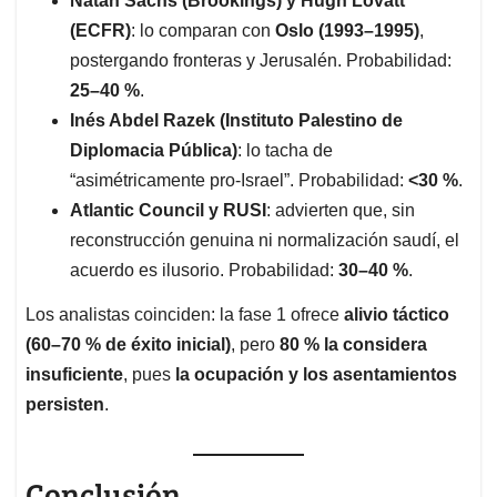
Natan Sachs (Brookings) y Hugh Lovatt
(ECFR)
: lo comparan con
Oslo (1993–1995)
,
postergando fronteras y Jerusalén. Probabilidad:
25–40 %
.
Inés Abdel Razek (Instituto Palestino de
Diplomacia Pública)
: lo tacha de
“asimétricamente pro-Israel”. Probabilidad:
<30 %
.
Atlantic Council y RUSI
: advierten que, sin
reconstrucción genuina ni normalización saudí, el
acuerdo es ilusorio. Probabilidad:
30–40 %
.
Los analistas coinciden: la fase 1 ofrece
alivio táctico
(60–70 % de éxito inicial)
, pero
80 % la considera
insuficiente
, pues
la ocupación y los asentamientos
persisten
.
Conclusión