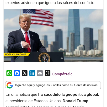
expertos advierten que ignora las raíces del conflicto
W
F
X
L
E
T
Compártelo
h
a
i
m
h
a
c
n
a
r
t
e
k
i
e
En una noticia que
ha sacudido la geopolítica global
,
s
b
e
l
a
el presidente de Estados Unidos,
Donald Trump
,
A
o
d
d