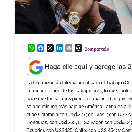
W
F
X
L
E
T
Compártelo
h
a
i
m
h
a
c
n
a
r
t
e
k
i
e
s
b
e
l
a
A
o
d
d
La Organización Internacional para el Trabajo (OIT)
p
o
I
s
la remuneración de los trabajadores, lo que, junt
p
k
n
hace que los salarios pierdan capacidad adquisiti
salario mínimo más bajo de América Latina es el 
el de Colombia con US$227; de Brasil; con US$23
Honduras, con US$265, El Salvador, con US$304;
Ecuador, con US$425; Chile, con US$ 454; y Costa