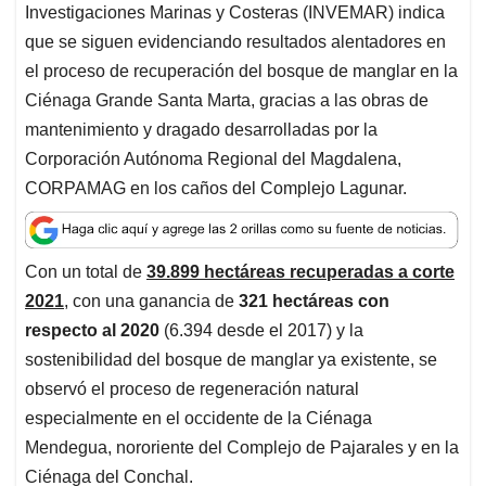
t
e
k
i
e
Investigaciones Marinas y Costeras (INVEMAR) indica
s
b
e
l
a
que se siguen evidenciando resultados alentadores en
A
o
d
d
el proceso de recuperación del bosque de manglar en la
p
o
I
s
Ciénaga Grande Santa Marta, gracias a las obras de
p
k
n
mantenimiento y dragado desarrolladas por la
Corporación Autónoma Regional del Magdalena,
CORPAMAG en los caños del Complejo Lagunar.
Con un total de
39.899 hectáreas recuperadas a corte
2021
, con una ganancia de
321 hectáreas con
respecto al 2020
(6.394 desde el 2017) y la
sostenibilidad del bosque de manglar ya existente, se
observó el proceso de regeneración natural
especialmente en el occidente de la Ciénaga
Mendegua, nororiente del Complejo de Pajarales y en la
Ciénaga del Conchal.