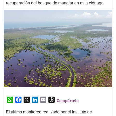
recuperación del bosque de manglar en esta ciénaga
W
F
X
L
E
T
Compártelo
h
a
i
m
h
a
c
n
a
r
El último monitoreo realizado por el Instituto de