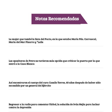
Notas Recomendadas
La mujer que tumbó la lista del Pacto, en la que estaba María Fda. Carrascal,
María del Mar Pizarro y “Lalis
Los opositores de Petro no tuvieron más opción que criticar la puerta por la que
entró a la Casa Blanca
Así encontraron el cuerpo del cura Camilo Torres, 60 años después de haber sido
escondido por un general del Ejército
Regresar a la radio para comentar fútbol, la solución de Iván Mejía para luchar
contra la depresión