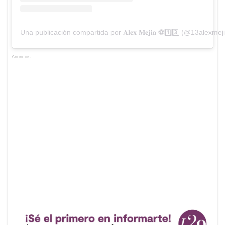
Una publicación compartida por 𝐀𝐥𝐞𝐱 𝐌𝐞𝐣𝐢𝐚 ⚽️1️⃣3️⃣ (@13alexmej
Anuncios.