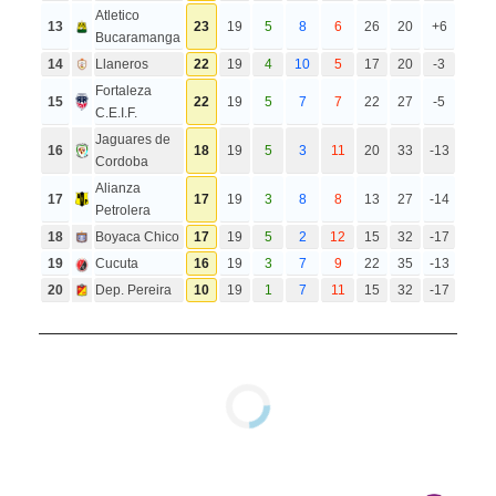
Atletico
13
23
19
5
8
6
26
20
+6
Bucaramanga
14
Llaneros
22
19
4
10
5
17
20
-3
Fortaleza
15
22
19
5
7
7
22
27
-5
C.E.I.F.
Jaguares de
16
18
19
5
3
11
20
33
-13
Cordoba
Alianza
17
17
19
3
8
8
13
27
-14
Petrolera
18
Boyaca Chico
17
19
5
2
12
15
32
-17
19
Cucuta
16
19
3
7
9
22
35
-13
20
Dep. Pereira
10
19
1
7
11
15
32
-17