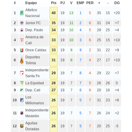
#
Equipo
Pts
PJ
V
EMP
PER
+
-
DG
Atletico
1
40
19
13
1
5
35
15
+20
Nacional
2
Junior FC
35
19
11
2
6
31
24
+7
3
Dep. Pasto
34
19
10
4
5
29
25
+4
America de
4
33
19
10
3
6
25
15
+10
Cali
5
Once Caldas
33
19
8
9
2
31
22
+9
Deportes
6
31
19
8
7
4
27
17
+10
Tolima
Independiente
7
29
19
7
8
4
29
22
+7
Santa Fe
8
La Equidad
28
19
7
7
5
26
26
0
9
Dep. Cali
27
19
7
6
6
20
16
+4
Los
10
26
19
7
5
7
31
23
+8
Millionarios
Independiente
11
26
19
7
5
7
26
24
+2
Medellin
Aguilas
12
26
19
7
5
7
20
25
-5
Doradas