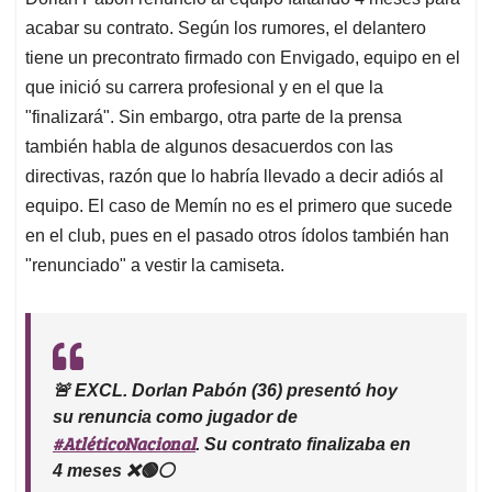
A
o
d
d
p
o
I
s
acabar su contrato. Según los rumores, el delantero
p
k
n
tiene un precontrato firmado con Envigado, equipo en el
que inició su carrera profesional y en el que la
"finalizará". Sin embargo, otra parte de la prensa
también habla de algunos desacuerdos con las
directivas, razón que lo habría llevado a decir adiós al
equipo. El caso de Memín no es el primero que sucede
en el club, pues en el pasado otros ídolos también han
"renunciado" a vestir la camiseta.
🚨 EXCL. Dorlan Pabón (36) presentó hoy
su renuncia como jugador de
#AtléticoNacional
. Su contrato finalizaba en
4 meses ❌🟢⚪️