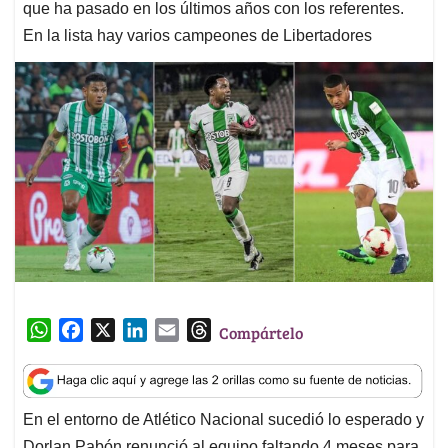
que ha pasado en los últimos años con los referentes.
En la lista hay varios campeones de Libertadores
W
F
X
L
E
T
Compártelo
h
a
i
m
h
a
c
n
a
r
t
e
k
i
e
En el entorno de Atlético Nacional sucedió lo esperado y
s
b
e
l
a
Dorlan Pabón renunció al equipo faltando 4 meses para