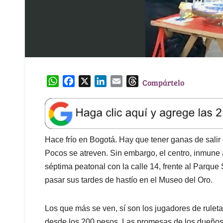
W
F
X
L
E
T
Compártelo
h
a
i
m
h
a
c
n
a
r
t
e
k
i
e
s
b
e
l
a
A
o
d
d
Hace frío en Bogotá. Hay que tener ganas de salir d
p
o
I
s
Pocos se atreven. Sin embargo, el centro, inmune 
p
k
n
séptima peatonal con la calle 14, frente al Parqu
pasar sus tardes de hastío en el Museo del Oro.
Los que más se ven, sí son los jugadores de ruleta
desde los 200 pesos. Las promesas de los dueños d