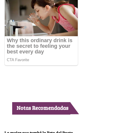
Notas Recomendadas
La mujer que tumbó la lista del Pacto,