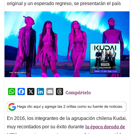
original y un esperado regreso, se presentarán el país
W
F
X
L
E
T
Compártelo
h
a
i
m
h
a
c
n
a
r
t
e
k
i
e
En 2016, los integrantes de la agrupación chilena Kudai,
s
b
e
l
a
la época dorada de
A
o
d
d
muy recordados por su éxito durante