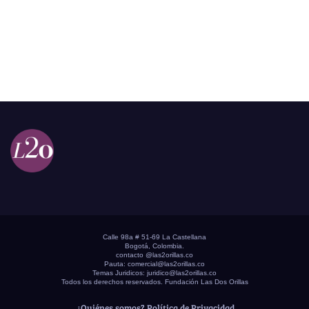
Calle 98a # 51-69 La Castellana
Bogotá, Colombia.
contacto @las2orillas.co
Pauta:
comercial@las2orillas.co
Temas Juridicos:
juridico@las2orillas.co
Todos los derechos reservados. Fundación Las Dos Orillas
¿Quiénes somos?
Política de Privacidad