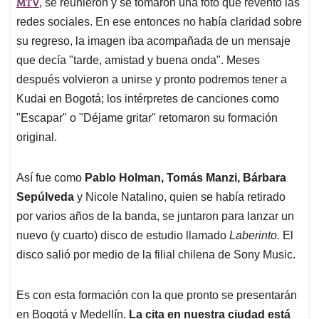
p
o
I
s
MTV
, se reunieron y se tomaron una foto que reventó las
p
k
n
redes sociales. En ese entonces no había claridad sobre
su regreso, la imagen iba acompañada de un mensaje
que decía "tarde, amistad y buena onda". Meses
después volvieron a unirse y pronto podremos tener a
Kudai en Bogotá; los intérpretes de canciones como
"Escapar" o "Déjame gritar" retomaron su formación
original.
Así fue como
Pablo Holman, Tomás Manzi, Bárbara
Sepúlveda
y Nicole Natalino, quien se había retirado
por varios años de la banda, se juntaron para lanzar un
nuevo (y cuarto) disco de estudio llamado
Laberinto.
El
disco salió por medio de la filial chilena de Sony Music.
Es con esta formación con la que pronto se presentarán
en Bogotá y Medellín.
La cita en nuestra ciudad está