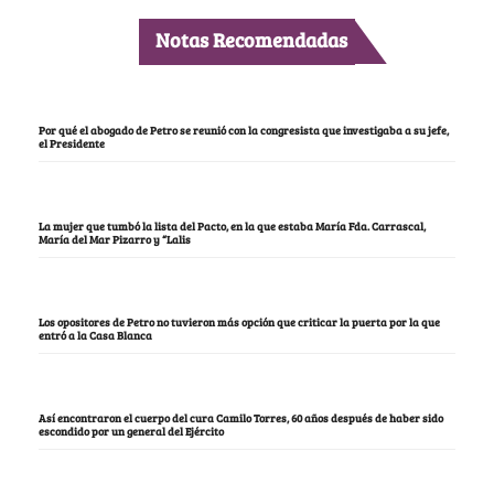
Notas Recomendadas
Por qué el abogado de Petro se reunió con la congresista que investigaba a su jefe,
el Presidente
La mujer que tumbó la lista del Pacto, en la que estaba María Fda. Carrascal,
María del Mar Pizarro y “Lalis
Los opositores de Petro no tuvieron más opción que criticar la puerta por la que
entró a la Casa Blanca
Así encontraron el cuerpo del cura Camilo Torres, 60 años después de haber sido
escondido por un general del Ejército