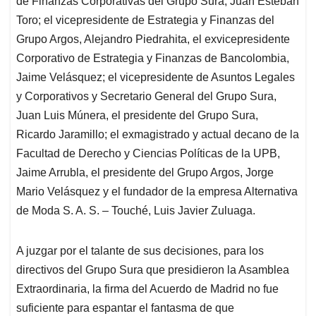
p
o
I
s
de Finanzas Corporativas del Grupo Sura, Juan Esteban
p
k
n
Toro; el vicepresidente de Estrategia y Finanzas del
Grupo Argos, Alejandro Piedrahita, el exvicepresidente
Corporativo de Estrategia y Finanzas de Bancolombia,
Jaime Velásquez; el vicepresidente de Asuntos Legales
y Corporativos y Secretario General del Grupo Sura,
Juan Luis Múnera, el presidente del Grupo Sura,
Ricardo Jaramillo; el exmagistrado y actual decano de la
Facultad de Derecho y Ciencias Políticas de la UPB,
Jaime Arrubla, el presidente del Grupo Argos, Jorge
Mario Velásquez y el fundador de la empresa Alternativa
de Moda S. A. S. – Touché, Luis Javier Zuluaga.
A juzgar por el talante de sus decisiones, para los
directivos del Grupo Sura que presidieron la Asamblea
Extraordinaria, la firma del Acuerdo de Madrid no fue
suficiente para espantar el fantasma de que