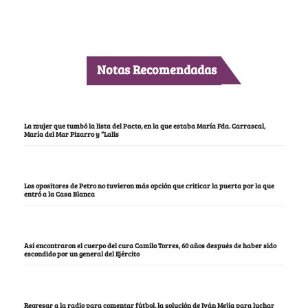
Notas Recomendadas
La mujer que tumbó la lista del Pacto, en la que estaba María Fda. Carrascal,
María del Mar Pizarro y “Lalis
Los opositores de Petro no tuvieron más opción que criticar la puerta por la que
entró a la Casa Blanca
Así encontraron el cuerpo del cura Camilo Torres, 60 años después de haber sido
escondido por un general del Ejército
Regresar a la radio para comentar fútbol, la solución de Iván Mejía para luchar