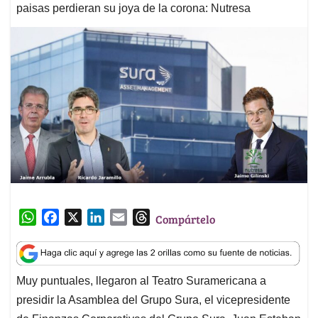
paisas perdieran su joya de la corona: Nutresa
W
F
X
L
E
T
Compártelo
h
a
i
m
h
a
c
n
a
r
t
e
k
i
e
Muy puntuales, llegaron al Teatro Suramericana a
s
b
e
l
a
presidir la Asamblea del Grupo Sura, el vicepresidente
A
o
d
d