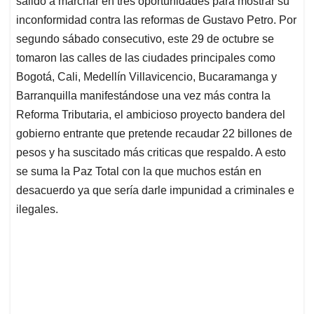
p
o
I
s
salido a marchar en tres oportunidades para mostrar su
p
k
n
inconformidad contra las reformas de Gustavo Petro. Por
segundo sábado consecutivo, este 29 de octubre se
tomaron las calles de las ciudades principales como
Bogotá, Cali, Medellín Villavicencio, Bucaramanga y
Barranquilla manifestándose una vez más contra la
Reforma Tributaria, el ambicioso proyecto bandera del
gobierno entrante que pretende recaudar 22 billones de
pesos y ha suscitado más criticas que respaldo. A esto
se suma la Paz Total con la que muchos están en
desacuerdo ya que sería darle impunidad a criminales e
ilegales.