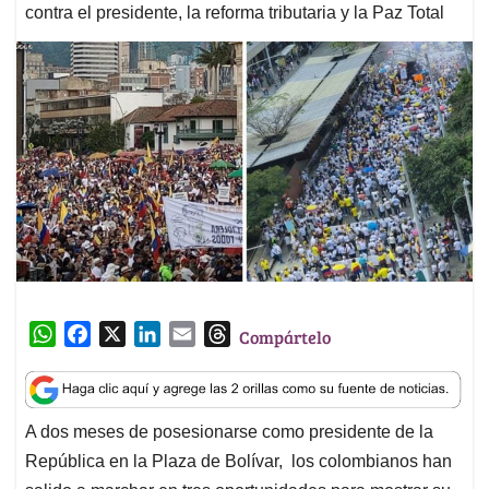
contra el presidente, la reforma tributaria y la Paz Total
W
F
X
L
E
T
Compártelo
h
a
i
m
h
a
c
n
a
r
t
e
k
i
e
A dos meses de posesionarse como presidente de la
s
b
e
l
a
República en la Plaza de Bolívar, los colombianos han
A
o
d
d