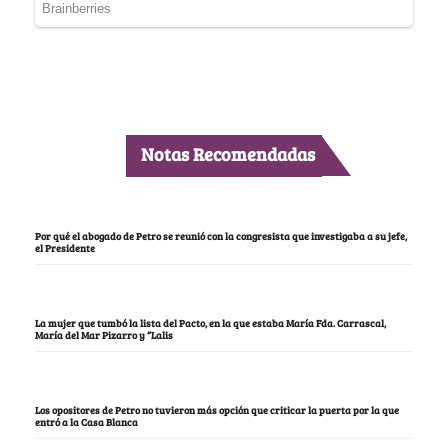
Notas Recomendadas
Por qué el abogado de Petro se reunió con la congresista que investigaba a su jefe,
el Presidente
La mujer que tumbó la lista del Pacto, en la que estaba María Fda. Carrascal,
María del Mar Pizarro y “Lalis
Los opositores de Petro no tuvieron más opción que criticar la puerta por la que
entró a la Casa Blanca