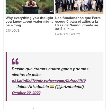
Decían que éramos cuatro gatos y somos
cientos de miles
#ALaCalleEl29
pic.twitter.com/I8dtacFiHV
— Jaime Arizabaleta
(@jarizabaletaf)
October 29, 2022