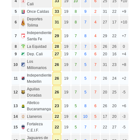
4
33
19
10
3
6
25
15
+10
Cali
5
Once Caldas
33
19
8
9
2
31
22
+9
Deportes
6
31
19
8
7
4
27
17
+10
Tolima
Independiente
7
29
19
7
8
4
29
22
+7
Santa Fe
8
La Equidad
28
19
7
7
5
26
26
0
9
Dep. Cali
27
19
7
6
6
20
16
+4
Los
10
26
19
7
5
7
31
23
+8
Millionarios
Independiente
11
26
19
7
5
7
26
24
+2
Medellin
Aguilas
12
26
19
7
5
7
20
25
-5
Doradas
Atletico
13
23
19
5
8
6
26
20
+6
Bucaramanga
14
Llaneros
22
19
4
10
5
17
20
-3
Fortaleza
15
22
19
5
7
7
22
27
-5
C.E.I.F.
Jaguares de