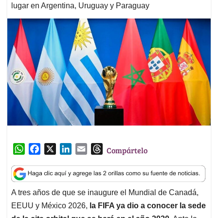
lugar en Argentina, Uruguay y Paraguay
W
F
X
L
E
T
Compártelo
h
a
i
m
h
a
c
n
a
r
t
e
k
i
e
A tres años de que se inaugure el Mundial de Canadá,
s
b
e
l
a
EEUU y México 2026,
la FIFA ya dio a conocer la sede
A
o
d
d