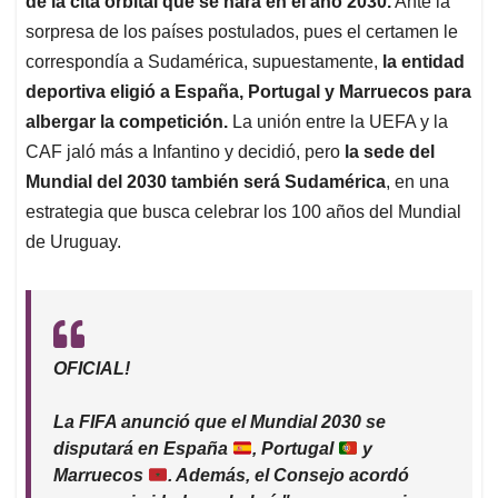
p
o
I
s
de la cita orbital que se hará en el año 2030.
Ante la
p
k
n
sorpresa de los países postulados, pues el certamen le
correspondía a Sudamérica, supuestamente,
la entidad
deportiva eligió a España, Portugal y Marruecos para
albergar la competición.
La unión entre la UEFA y la
CAF jaló más a Infantino y decidió, pero
la sede del
Mundial del 2030 también será Sudamérica
, en una
estrategia que busca celebrar los 100 años del Mundial
de Uruguay.
OFICIAL!
La FIFA anunció que el Mundial 2030 se
disputará en España
, Portugal
y
Marruecos
. Además, el Consejo acordó