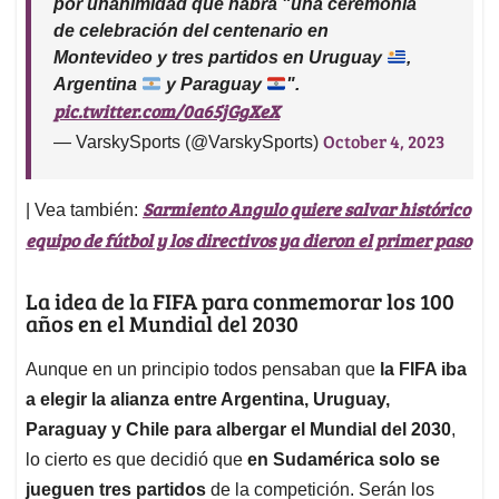
por unanimidad que habrá "una ceremonia
de celebración del centenario en
Montevideo y tres partidos en Uruguay
,
Argentina
y Paraguay
".
pic.twitter.com/0a65jGgXeX
October 4, 2023
— VarskySports (@VarskySports)
Sarmiento Angulo quiere salvar histórico
| Vea también:
equipo de fútbol y los directivos ya dieron el primer paso
La idea de la FIFA para conmemorar los 100
años en el Mundial del 2030
Aunque en un principio todos pensaban que
la FIFA iba
a elegir la alianza entre Argentina, Uruguay,
Paraguay y Chile para albergar el Mundial del 2030
,
lo cierto es que decidió que
en Sudamérica solo se
jueguen tres partidos
de la competición. Serán los