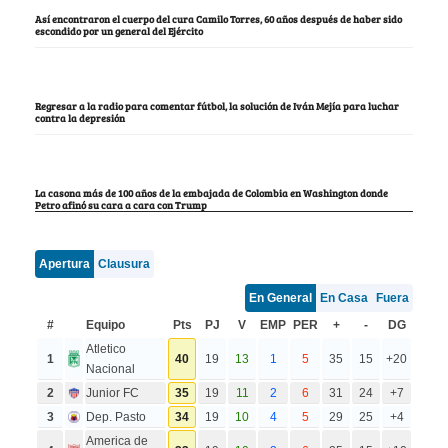
Así encontraron el cuerpo del cura Camilo Torres, 60 años después de haber sido
escondido por un general del Ejército
Regresar a la radio para comentar fútbol, la solución de Iván Mejía para luchar
contra la depresión
La casona más de 100 años de la embajada de Colombia en Washington donde
Petro afinó su cara a cara con Trump
Apertura
Clausura
En General
En Casa
Fuera
#
Equipo
Pts
PJ
V
EMP
PER
+
-
DG
Atletico
1
40
19
13
1
5
35
15
+20
Nacional
2
Junior FC
35
19
11
2
6
31
24
+7
3
Dep. Pasto
34
19
10
4
5
29
25
+4
America de