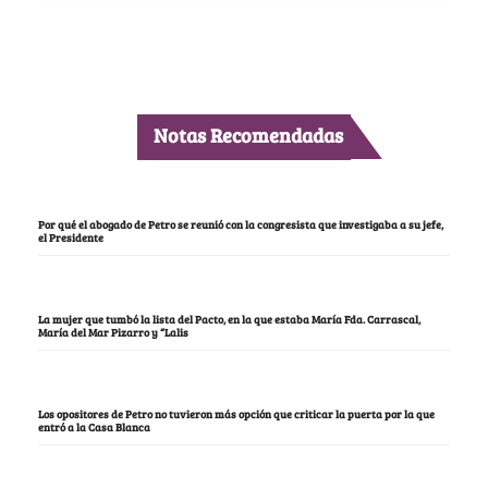
Notas Recomendadas
Por qué el abogado de Petro se reunió con la congresista que investigaba a su jefe,
el Presidente
La mujer que tumbó la lista del Pacto, en la que estaba María Fda. Carrascal,
María del Mar Pizarro y “Lalis
Los opositores de Petro no tuvieron más opción que criticar la puerta por la que
entró a la Casa Blanca