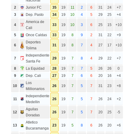
Nacional
2
Junior FC
35
19
11
2
6
31
24
+7
3
Dep. Pasto
34
19
10
4
5
29
25
+4
America de
4
33
19
10
3
6
25
15
+10
Cali
5
Once Caldas
33
19
8
9
2
31
22
+9
Deportes
6
31
19
8
7
4
27
17
+10
Tolima
Independiente
7
29
19
7
8
4
29
22
+7
Santa Fe
8
La Equidad
28
19
7
7
5
26
26
0
9
Dep. Cali
27
19
7
6
6
20
16
+4
Los
10
26
19
7
5
7
31
23
+8
Millionarios
Independiente
11
26
19
7
5
7
26
24
+2
Medellin
Aguilas
12
26
19
7
5
7
20
25
-5
Doradas
Atletico
13
23
19
5
8
6
26
20
+6
Bucaramanga