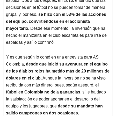
p
o
I
s
esposa. Dos años después, en 2016, entendió que las
p
k
n
decisiones en el fútbol no se pueden tomar de manera
grupal y, por eso,
se hizo con el 53% de las acciones
del equipo, convirtiéndose en el accionista
mayoritario.
Desde ese momento, la inversión que ha
hecho el manizalita en el club escarlata es para irse de
espaldas y así lo confirmó.
Y es que según lo contó en una entrevista para AS
Colombia,
desde que inició su aventura en el equipo
de los diablos rojos ha metido más de 20 millones de
dólares en el club.
Aunque la inversión no se ha visto
retribuida con más dinero, pues, según aseguró,
el
fútbol en Colombia no deja ganancias
, sí le ha dado
la satisfacción de poder aportar en el desarrollo del
equipo y los jugadores, que
desde su mandato han
salido campeones en dos ocasiones.