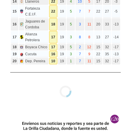
14
Llaneros
22
19
4
10
5
17
20
-3
Fortaleza
15
22
19
5
7
7
22
27
-5
C.E.I.F.
Jaguares de
16
18
19
5
3
11
20
33
-13
Cordoba
Alianza
17
17
19
3
8
8
13
27
-14
Petrolera
18
Boyaca Chico
17
19
5
2
12
15
32
-17
19
Cucuta
16
19
3
7
9
22
35
-13
20
Dep. Pereira
10
19
1
7
11
15
32
-17