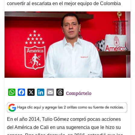
convertir al escarlata en el mejor equipo de Colombia
W
F
X
L
E
T
Compártelo
h
a
i
m
h
a
c
n
a
r
t
e
k
i
e
En el año 2014, Tulio Gómez compró pocas acciones
s
b
e
l
a
del América de Cali en una sugerencia que le hizo su
A
o
d
d