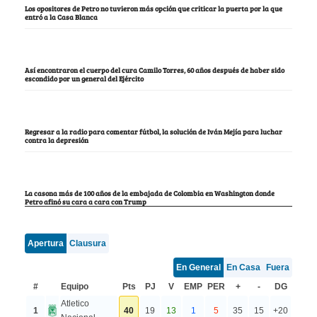
Los opositores de Petro no tuvieron más opción que criticar la puerta por la que
entró a la Casa Blanca
Así encontraron el cuerpo del cura Camilo Torres, 60 años después de haber sido
escondido por un general del Ejército
Regresar a la radio para comentar fútbol, la solución de Iván Mejía para luchar
contra la depresión
La casona más de 100 años de la embajada de Colombia en Washington donde
Petro afinó su cara a cara con Trump
Apertura
Clausura
En General
En Casa
Fuera
#
Equipo
Pts
PJ
V
EMP
PER
+
-
DG
Atletico
1
40
19
13
1
5
35
15
+20