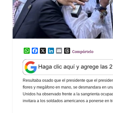
W
F
X
L
E
T
Compártelo
h
a
i
m
h
a
c
n
a
r
t
e
k
i
e
s
b
e
l
a
A
o
d
d
Resultaba osado que el presidente que el presid
p
o
I
s
flores y megáfono en mano, se desmandara en una 
p
k
n
Unidos ha observado frente a la sangrienta ocupa
invitara a los soldados americanos a ponerse en t