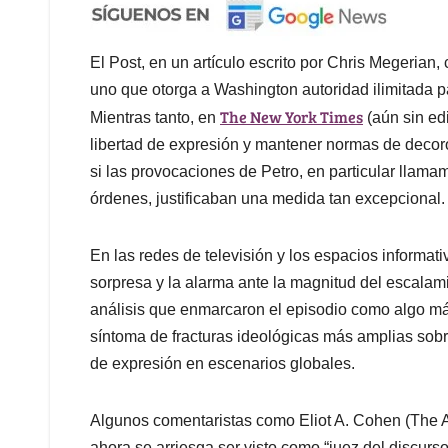
El Post, en un artículo escrito por Chris Megerian,
uno que otorga a Washington autoridad ilimitada pa
The New York Times
Mientras tanto, en
(aún sin edi
libertad de expresión y mantener normas de decor
si las provocaciones de Petro, en particular lla
órdenes, justificaban una medida tan excepcional.
En las redes de televisión y los espacios informati
sorpresa y la alarma ante la magnitud del escal
análisis que enmarcaron el episodio como algo más
síntoma de fracturas ideológicas más amplias sobre 
de expresión en escenarios globales.
Algunos comentaristas como Eliot A. Cohen (The 
ahora se arriesga ser visto como “juez del discurs