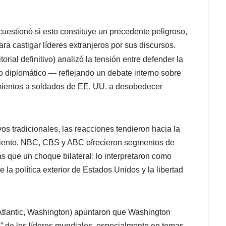
 cuestionó si esto constituye un precedente peligroso,
ra castigar líderes extranjeros por sus discursos.
torial definitivo) analizó la tensión entre defender la
o diplomático — reflejando un debate interno sobre
mamientos a soldados de EE. UU. a desobedecer
vos tradicionales, las reacciones tendieron hacia la
amiento. NBC, CBS y ABC ofrecieron segmentos de
 que un choque bilateral: lo interpretaron como
la política exterior de Estados Unidos y la libertad
Atlantic, Washington) apuntaron que Washington
o” de los líderes mundiales, especialmente en temas