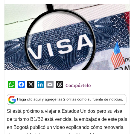
W
F
X
L
E
T
Compártelo
h
a
i
m
h
a
c
n
a
r
t
e
k
i
e
Si está próximo a viajar a Estados Unidos pero su visa
s
b
e
l
a
de turismo B1/B2 está vencida, la embajada de este país
A
o
d
d
p
o
I
s
en Bogotá publicó un video explicando cómo renovarla