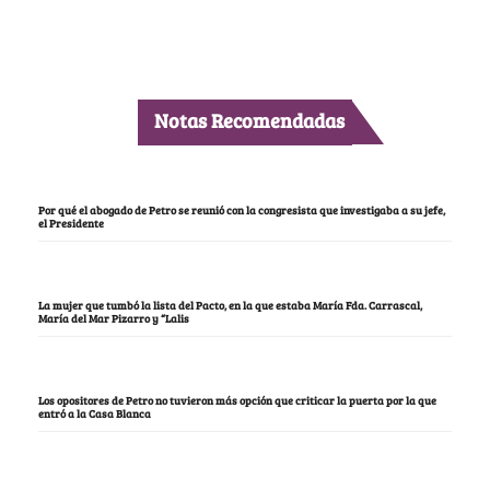
Notas Recomendadas
Por qué el abogado de Petro se reunió con la congresista que investigaba a su jefe,
el Presidente
La mujer que tumbó la lista del Pacto, en la que estaba María Fda. Carrascal,
María del Mar Pizarro y “Lalis
Los opositores de Petro no tuvieron más opción que criticar la puerta por la que
entró a la Casa Blanca