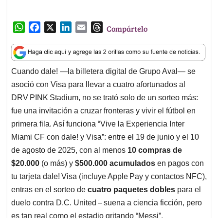
p
o
I
s
DRV PINK Stadium, no se trató solo de un sorteo más:
p
k
n
fue una invitación a cruzar fronteras y vivir el fútbol en
primera fila. Así funciona “Vive la Experiencia Inter
Miami CF con dale! y Visa”: entre el 19 de junio y el 10
de agosto de 2025, con al menos
10 compras de
$20.000
(o más) y
$500.000 acumulados
en pagos con
tu tarjeta dale! Visa (incluye Apple Pay y contactos NFC),
entras en el sorteo de
cuatro paquetes dobles
para el
duelo contra D.C. United – suena a ciencia ficción, pero
es tan real como el estadio gritando “Messi”.
Más allá del partido: premios y pasión global
El CEO de dale!, José Manuel Ayerbe, lo resume así:
“Queremos premiar la fidelidad de nuestros usuarios con
experiencias únicas”. Y no habla solo de entradas:
además de esos cuatro pases VIP, hay
137 productos
oficiales
del Inter Miami CF —camisetas, hoodies y