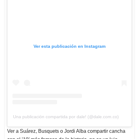
Una publicación compartida por dale! (@dale.com.co)
Ver a Suárez, Busquets o Jordi Alba compartir cancha
con el ’10’ más famoso de la historia, no es un lujo
inalcanzable: basta con convertir tu rutina de pagos en
una llave dorada. Desde Millonarios FC y Uber, hasta
compras en Plaza de las Américas o en CUN, cada
transacción cuenta. La Zona de confort financiero se ha
vuelto una pasarela hacia el césped rosado de Florida.