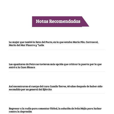
Notas Recomendadas
La mujer que tumbó la lista del Pacto, en la que estaba María Fda. Carrascal,
María del Mar Pizarro y “Lalis
Los opositores de Petro no tuvieron más opción que criticar la puerta por la que
entró a la Casa Blanca
Así encontraron el cuerpo del cura Camilo Torres, 60 años después de haber sido
escondido por un general del Ejército
Regresar a la radio para comentar fútbol, la solución de Iván Mejía para luchar
contra la depresión