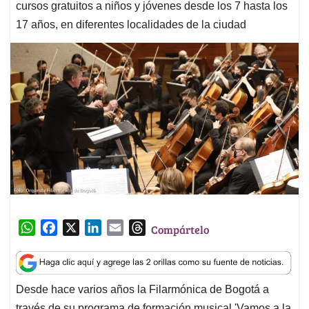
cursos gratuitos a niños y jóvenes desde los 7 hasta los
17 años, en diferentes localidades de la ciudad
W
F
X
L
E
T
Compártelo
h
a
i
m
h
a
c
n
a
r
t
e
k
i
e
Desde hace varios años la Filarmónica de Bogotá a
s
b
e
l
a
través de su programa de formación musical 'Vamos a la