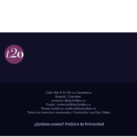
Calle 98a # 51-69 La Castellana
Bogotá, Colombia.
contacto @las2orillas.co
Pauta:
comercial@las2orillas.co
Temas Juridicos:
juridico@las2orillas.co
Todos los derechos reservados. Fundación Las Dos Orillas
¿Quiénes somos?
Política de Privacidad