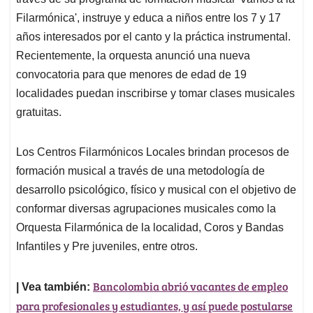
A
o
d
d
p
o
I
s
Filarmónica', instruye y educa a niños entre los 7 y 17
p
k
n
años interesados por el canto y la práctica instrumental.
Recientemente, la orquesta anunció una nueva
convocatoria para que menores de edad de 19
localidades puedan inscribirse y tomar clases musicales
gratuitas.
Los Centros Filarmónicos Locales brindan procesos de
formación musical a través de una metodología de
desarrollo psicológico, físico y musical con el objetivo de
conformar diversas agrupaciones musicales como la
Orquesta Filarmónica de la localidad, Coros y Bandas
Infantiles y Pre juveniles, entre otros.
Bancolombia abrió vacantes de empleo
| Vea también:
para profesionales y estudiantes, y así puede postularse