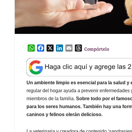
W
F
X
L
E
T
Compártelo
h
a
i
m
h
a
c
n
a
r
t
e
k
i
e
s
b
e
l
a
A
o
d
d
Un ambiente limpio es esencial para la salud y
p
o
I
s
regular del hogar ayuda a prevenir enfermedades y
p
k
n
miembros de la familia.
Sobre todo por el famoso 
para los seres humanos. También hay una form
caninos y felinos olerán delicioso.
La veterinaria y creadora de contenido
‘sandrasierr