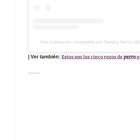
Una publicación compartida por Sandra Sierra (@s
Estas son las cinco razas de
perro
q
| Ver también:
Anuncios.