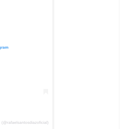
agram
 (@rafaelsantosdiazoficial)