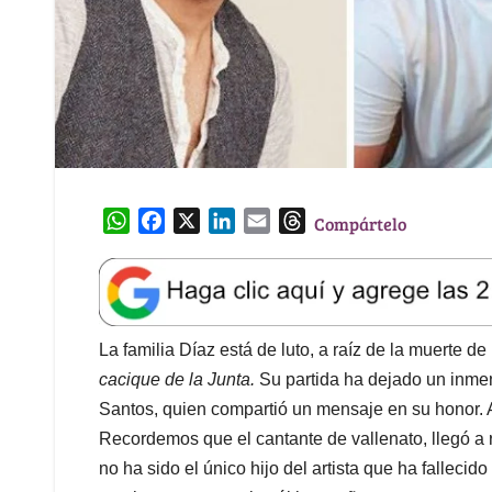
W
F
X
L
E
T
Compártelo
h
a
i
m
h
a
c
n
a
r
t
e
k
i
e
s
b
e
l
a
A
o
d
d
La familia Díaz está de luto, a raíz de la muerte d
p
o
I
s
cacique de la Junta.
Su partida ha dejado un inme
p
k
n
Santos, quien compartió un mensaje en su honor. Au
Recordemos que el cantante de vallenato, llegó a 
no ha sido el único hijo del artista que ha falleci