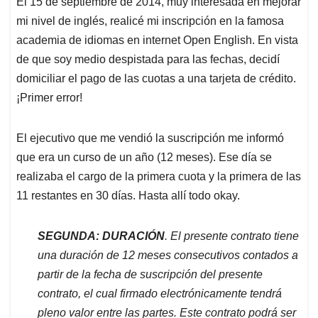
El 15 de septiembre de 2014, muy interesada en mejorar
s
b
e
l
a
mi nivel de inglés, realicé mi inscripción en la famosa
A
o
d
d
p
o
I
s
academia de idiomas en internet Open English. En vista
p
k
n
de que soy medio despistada para las fechas, decidí
domiciliar el pago de las cuotas a una tarjeta de crédito.
¡Primer error!
El ejecutivo que me vendió la suscripción me informó
que era un curso de un año (12 meses). Ese día se
realizaba el cargo de la primera cuota y la primera de las
11 restantes en 30 días. Hasta allí todo okay.
SEGUNDA: DURACIÓN
. El presente contrato tiene
una duración de 12 meses consecutivos contados a
partir de la fecha de suscripción del presente
contrato, el cual firmado electrónicamente tendrá
pleno valor entre las partes. Este contrato podrá ser