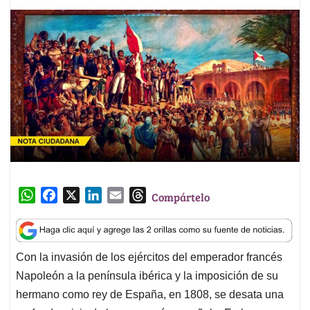
W
F
X
L
E
T
Compártelo
h
a
i
m
h
a
c
n
a
r
t
e
k
i
e
Con la invasión de los ejércitos del emperador francés
s
b
e
l
a
Napoleón a la península ibérica y la imposición de su
A
o
d
d
p
o
I
s
hermano como rey de España, en 1808, se desata una