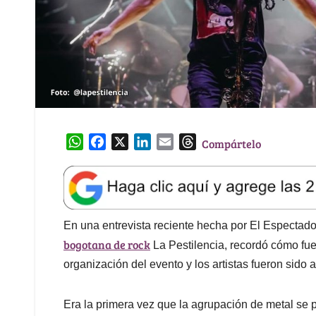
W
F
X
L
E
T
Compártelo
h
a
i
m
h
a
c
n
a
r
t
e
k
i
e
s
b
e
l
a
A
o
d
d
En una entrevista reciente hecha por El Espectador
p
o
I
s
bogotana de rock
La Pestilencia, recordó cómo fue 
p
k
n
organización del evento y los artistas fueron sid
Era la primera vez que la agrupación de metal se pr