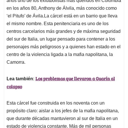
p
o
I
s
años uno de los exfutbolistas más queridos en Colombia
p
k
n
en los años 80, Anthony de Álvila, más conocido como
‘el Pitufo’ de Ávila.La cárcel está en un barrio que lleva
el mismo nombre. Esta penitenciaria es uno de los
centros carcelarios más grandes y de máxima seguridad
del sur de Italia, un lugar pensado para contener a los
personajes más peligrosos y a quienes han estado en el
centro de la violencia ligada a la mafia napolitana, la
Camorra.
Los problemas que llevaron a Guarín al
Lea también
:
colapso
Esta cárcel fue construida en los noventa con un
propósito claro: aislar a los jefes de la mafia napolitana,
que durante décadas mantuvieron al sur de Italia en un
estado de violencia constante. Más de mil personas