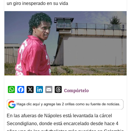
un giro inesperado en su vida
W
F
X
L
E
T
Compártelo
h
a
i
m
h
a
c
n
a
r
t
e
k
i
e
En las afueras de Nápoles está levantada la cárcel
s
b
e
l
a
Secondigliano, donde está encarcelado desde hace 4
A
o
d
d