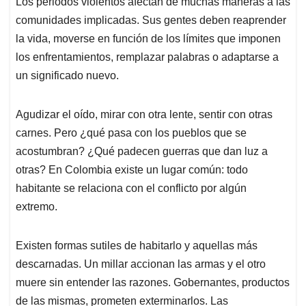
Los periodos violentos afectan de muchas maneras a las
s
b
e
l
a
comunidades implicadas. Sus gentes deben reaprender
A
o
d
d
p
o
I
s
la vida, moverse en función de los límites que imponen
p
k
n
los enfrentamientos, remplazar palabras o adaptarse a
un significado nuevo.
Agudizar el oído, mirar con otra lente, sentir con otras
carnes. Pero ¿qué pasa con los pueblos que se
acostumbran? ¿Qué padecen guerras que dan luz a
otras? En Colombia existe un lugar común: todo
habitante se relaciona con el conflicto por algún
extremo.
Existen formas sutiles de habitarlo y aquellas más
descarnadas. Un millar accionan las armas y el otro
muere sin entender las razones. Gobernantes, productos
de las mismas, prometen exterminarlos. Las