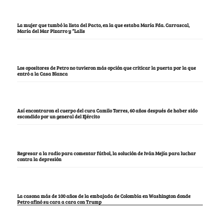
La mujer que tumbó la lista del Pacto, en la que estaba María Fda. Carrascal,
María del Mar Pizarro y “Lalis
Los opositores de Petro no tuvieron más opción que criticar la puerta por la que
entró a la Casa Blanca
Así encontraron el cuerpo del cura Camilo Torres, 60 años después de haber sido
escondido por un general del Ejército
Regresar a la radio para comentar fútbol, la solución de Iván Mejía para luchar
contra la depresión
La casona más de 100 años de la embajada de Colombia en Washington donde
Petro afinó su cara a cara con Trump