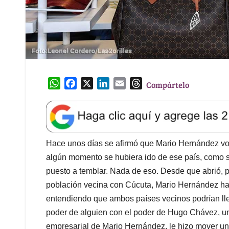
W
F
X
L
E
T
Compártelo
h
a
i
m
h
a
c
n
a
r
t
e
k
i
e
s
b
e
l
a
A
o
d
d
Hace unos días se afirmó que Mario Hernández vol
p
o
I
s
algún momento se hubiera ido de ese país, como s
p
k
n
puesto a temblar. Nada de eso. Desde que abrió, p
población vecina con Cúcuta, Mario Hernández ha
entendiendo que ambos países vecinos podrían llega
poder de alguien con el poder de Hugo Chávez, un
empresarial de Mario Hernández, le hizo mover un