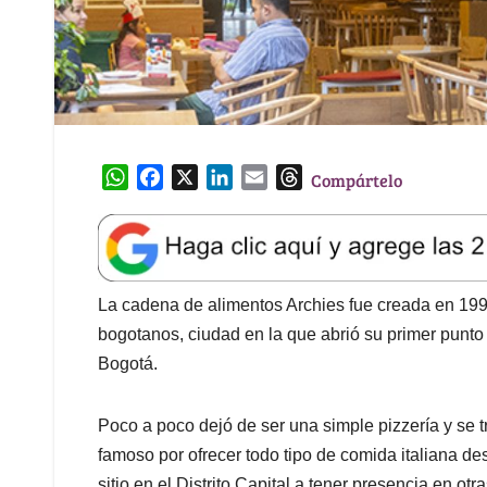
W
F
X
L
E
T
Compártelo
h
a
i
m
h
a
c
n
a
r
t
e
k
i
e
s
b
e
l
a
A
o
d
d
La cadena de alimentos Archies fue creada en 1993
p
o
I
s
bogotanos, ciudad en la que abrió su primer punto
p
k
n
Bogotá.
Poco a poco dejó de ser una simple pizzería y se t
famoso por ofrecer todo tipo de comida italiana d
sitio en el Distrito Capital a tener presencia en 