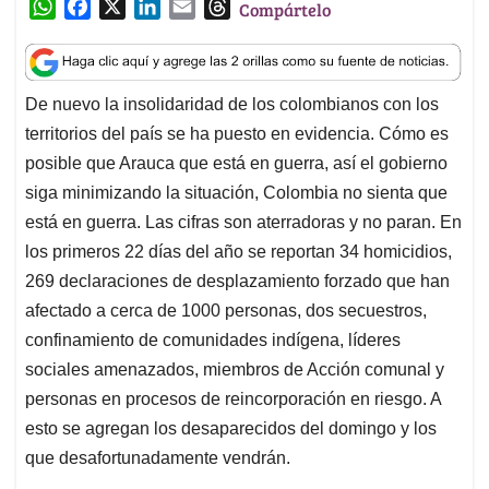
W
F
X
L
E
T
Compártelo
h
a
i
m
h
a
c
n
a
r
t
e
k
i
e
De nuevo la insolidaridad de los colombianos con los
s
b
e
l
a
territorios del país se ha puesto en evidencia. Cómo es
A
o
d
d
p
o
I
s
posible que Arauca que está en guerra, así el gobierno
p
k
n
siga minimizando la situación, Colombia no sienta que
está en guerra. Las cifras son aterradoras y no paran. En
los primeros 22 días del año se reportan 34 homicidios,
269 declaraciones de desplazamiento forzado que han
afectado a cerca de 1000 personas, dos secuestros,
confinamiento de comunidades indígena, líderes
sociales amenazados, miembros de Acción comunal y
personas en procesos de reincorporación en riesgo. A
esto se agregan los desaparecidos del domingo y los
que desafortunadamente vendrán.