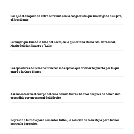
Por qué el abogado de Petro se reunió con la congresista que investigaba a su jefe,
el Presidente
La mujer que tumbó la lista del Pacto, en la que estaba María Fda. Carrascal,
María del Mar Pizarro y “Lalis
Los opositores de Petro no tuvieron más opción que criticar la puerta por la que
entró a la Casa Blanca
Así encontraron el cuerpo del cura Camilo Torres, 60 años después de haber sido
escondido por un general del Ejército
Regresar a la radio para comentar fútbol, la solución de Iván Mejía para luchar
contra la depresión