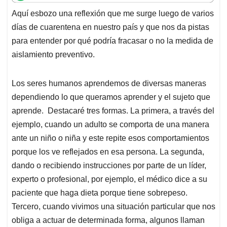
t
e
k
i
e
Aquí esbozo una reflexión que me surge luego de varios
s
b
e
l
a
días de cuarentena en nuestro país y que nos da pistas
A
o
d
d
p
o
I
s
para entender por qué podría fracasar o no la medida de
p
k
n
aislamiento preventivo.
Los seres humanos aprendemos de diversas maneras
dependiendo lo que queramos aprender y el sujeto que
aprende. Destacaré tres formas. La primera, a través del
ejemplo, cuando un adulto se comporta de una manera
ante un niño o niña y este repite esos comportamientos
porque los ve reflejados en esa persona. La segunda,
dando o recibiendo instrucciones por parte de un líder,
experto o profesional, por ejemplo, el médico dice a su
paciente que haga dieta porque tiene sobrepeso.
Tercero, cuando vivimos una situación particular que nos
obliga a actuar de determinada forma, algunos llaman