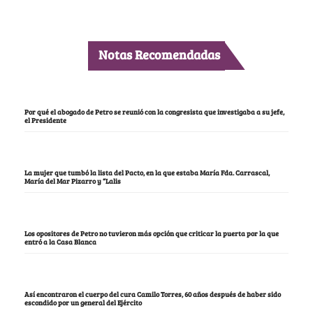
Notas Recomendadas
Por qué el abogado de Petro se reunió con la congresista que investigaba a su jefe,
el Presidente
La mujer que tumbó la lista del Pacto, en la que estaba María Fda. Carrascal,
María del Mar Pizarro y “Lalis
Los opositores de Petro no tuvieron más opción que criticar la puerta por la que
entró a la Casa Blanca
Así encontraron el cuerpo del cura Camilo Torres, 60 años después de haber sido
escondido por un general del Ejército