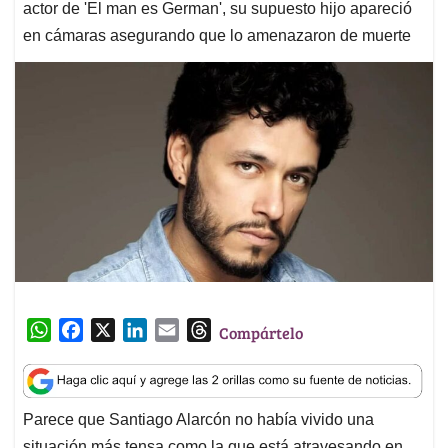
actor de 'El man es German', su supuesto hijo apareció
en cámaras asegurando que lo amenazaron de muerte
W
F
X
L
E
T
Compártelo
h
a
i
m
h
a
c
n
a
r
t
e
k
i
e
Parece que Santiago Alarcón no había vivido una
s
b
e
l
a
situación más tensa como la que está atravesando en