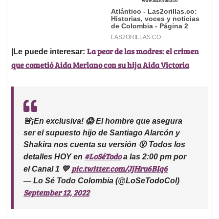
La peor de las madres: el crimen
|Le puede interesar:
que cometió Aida Merlano con su hija Aida Victoria
🚨¡En exclusiva! 😱 El hombre que asegura
ser el supuesto hijo de Santiago Alarcón y
Shakira nos cuenta su versión 😮 Todos los
#LoSéTodo
detalles HOY en
a las 2:00 pm por
pic.twitter.com/JjHru6BIq6
el Canal 1 💙
— Lo Sé Todo Colombia (@LoSeTodoCol)
September 12, 2022