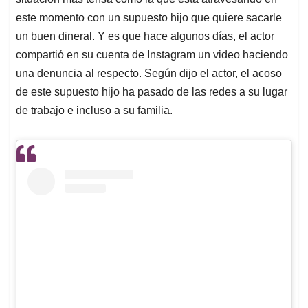
A
o
d
d
p
o
I
s
este momento con un supuesto hijo que quiere sacarle
p
k
n
un buen dineral. Y es que hace algunos días, el actor
compartió en su cuenta de Instagram un video haciendo
una denuncia al respecto. Según dijo el actor, el acoso
de este supuesto hijo ha pasado de las redes a su lugar
de trabajo e incluso a su familia.