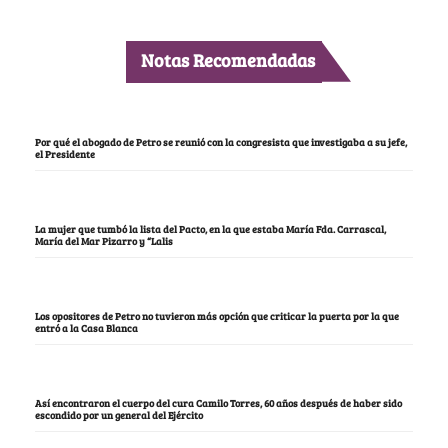
Notas Recomendadas
Por qué el abogado de Petro se reunió con la congresista que investigaba a su jefe,
el Presidente
La mujer que tumbó la lista del Pacto, en la que estaba María Fda. Carrascal,
María del Mar Pizarro y “Lalis
Los opositores de Petro no tuvieron más opción que criticar la puerta por la que
entró a la Casa Blanca
Así encontraron el cuerpo del cura Camilo Torres, 60 años después de haber sido
escondido por un general del Ejército