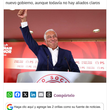
nuevo gobierno, aunque todavía no hay aliados claros
W
F
X
L
E
T
Compártelo
h
a
i
m
h
a
c
n
a
r