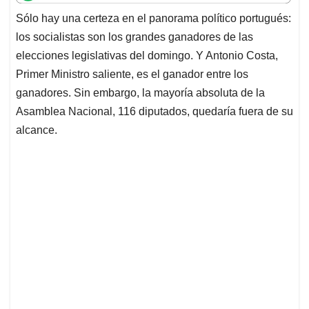
t
e
k
i
e
Sólo hay una certeza en el panorama político portugués:
s
b
e
l
a
los socialistas son los grandes ganadores de las
A
o
d
d
p
o
I
s
elecciones legislativas del domingo. Y Antonio Costa,
p
k
n
Primer Ministro saliente, es el ganador entre los
ganadores. Sin embargo, la mayoría absoluta de la
Asamblea Nacional, 116 diputados, quedaría fuera de su
alcance.