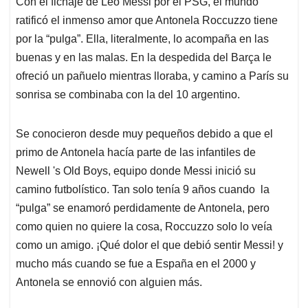
Con el fichaje de Leo Messi por el PSG, el mundo
s
b
e
l
a
ratificó el inmenso amor que Antonela Roccuzzo tiene
A
o
d
d
p
o
I
s
por la “pulga”. Ella, literalmente, lo acompaña en las
p
k
n
buenas y en las malas. En la despedida del Barça le
ofreció un pañuelo mientras lloraba, y camino a París su
sonrisa se combinaba con la del 10 argentino.
Se conocieron desde muy pequeños debido a que el
primo de Antonela hacía parte de las infantiles de
Newell 's Old Boys, equipo donde Messi inició su
camino futbolístico. Tan solo tenía 9 años cuando la
“pulga” se enamoró perdidamente de Antonela, pero
como quien no quiere la cosa, Roccuzzo solo lo veía
como un amigo. ¡Qué dolor el que debió sentir Messi! y
mucho más cuando se fue a España en el 2000 y
Antonela se ennovió con alguien más.