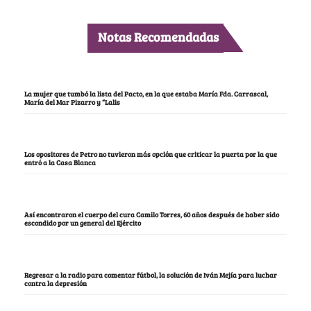
Notas Recomendadas
La mujer que tumbó la lista del Pacto, en la que estaba María Fda. Carrascal,
María del Mar Pizarro y “Lalis
Los opositores de Petro no tuvieron más opción que criticar la puerta por la que
entró a la Casa Blanca
Así encontraron el cuerpo del cura Camilo Torres, 60 años después de haber sido
escondido por un general del Ejército
Regresar a la radio para comentar fútbol, la solución de Iván Mejía para luchar
contra la depresión