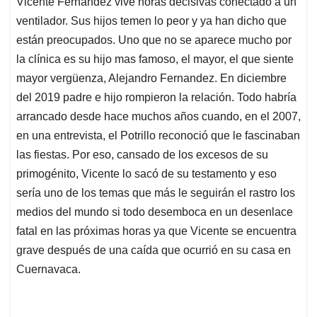
Vicente Fernández vive horas decisivas conectado a un
s
b
e
l
a
ventilador. Sus hijos temen lo peor y ya han dicho que
A
o
d
d
p
o
I
s
están preocupados. Uno que no se aparece mucho por
p
k
n
la clínica es su hijo mas famoso, el mayor, el que siente
mayor vergüenza, Alejandro Fernandez. En diciembre
del 2019 padre e hijo rompieron la relación. Todo habría
arrancado desde hace muchos años cuando, en el 2007,
en una entrevista, el Potrillo reconoció que le fascinaban
las fiestas. Por eso, cansado de los excesos de su
primogénito, Vicente lo sacó de su testamento y eso
sería uno de los temas que más le seguirán el rastro los
medios del mundo si todo desemboca en un desenlace
fatal en las próximas horas ya que Vicente se encuentra
grave después de una caída que ocurrió en su casa en
Cuernavaca.