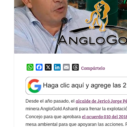
W
F
X
L
E
T
Compártelo
h
a
i
m
h
a
c
n
a
r
t
e
k
i
e
s
b
e
l
a
alcalde de Jericó Jorge 
A
o
d
d
Desde el año pasado, el
p
o
I
s
minera AngloGold Ashanti para frenar la explotaci
p
k
n
el acuerdo 010 del 201
Concejo para que aprobara
mesa ambiental para que apoyaran las acciones. Pe