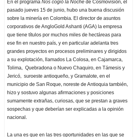
En el programa
Nos cogió la Noche
de Cosmovisión, el
s
b
e
l
a
pasado jueves 15 de junio, hubo una buena discusión
A
o
d
d
p
o
I
s
sobre la minería en Colombia. El director de asuntos
p
k
n
corporativos de AngloGold Ashanti (AGA) la empresa
que tiene títulos por muchos miles de hectáreas para
ese fin en nuestro país, y en particular adelanta tres
grandes proyectos en procesos preliminares y dirigidos
a su explotación, llamados La Colosa, en Cajamarca,
Tolima, Quebradona o Nuevo Chaquiro, en Támesis y
Jericó, suroeste antioqueño, y Gramalote, en el
municipio de San Roque, noreste de Antioquia también,
hizo y sostuvo algunas afirmaciones y posiciones
sumamente extrañas, curiosas, que se prestan a graves
sospechas y que deberían ser explicadas a la opinión
nacional.
La una es que en las tres oportunidades en las que se