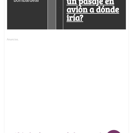
un pasaje en
bombardear"
avión a dónde
iría?
Anuncios.