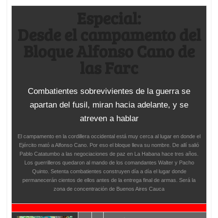
Especial:
Desde el campamento del
Bloque Alfonso Cano de
las Farc
Combatientes sobrevivientes de la guerra se
apartan del fusil, miran hacia adelante, y se
atreven a hablar
El campamento en la cordillera occidental está muy cerca al lugar en donde el
Ejército mató a Alfonso Cano. Por eso el bloque lleva su nombre. De allí salió
Pablo Catatumbo a las negociaciones de paz en La Habana hace tres años.
Los guerrilleros quedaron al mando de los comandantes Walter y Pacho
Quinto. Setenta combatientes construyen día a día el lugar donde
permanecerán cientos de ellos antes de la entrega final de armas. Será la
zona de concentración de Buenos Aires Cauca