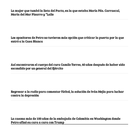
La mujer que tumbó la lista del Pacto, en la que estaba María Fda. Carrascal,
María del Mar Pizarro y “Lalis
Los opositores de Petro no tuvieron más opción que criticar la puerta por la que
entró a la Casa Blanca
Así encontraron el cuerpo del cura Camilo Torres, 60 años después de haber sido
escondido por un general del Ejército
Regresar a la radio para comentar fútbol, la solución de Iván Mejía para luchar
contra la depresión
La casona más de 100 años de la embajada de Colombia en Washington donde
Petro afinó su cara a cara con Trump