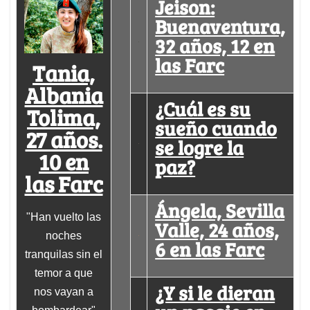
Jeison:
Buenaventura,
32 años, 12 en
las Farc
Tania,
Albania
¿Cuál es su
Tolima,
sueño cuando
27 años.
se logre la
10 en
paz?
las Farc
Ángela, Sevilla
"Han vuelto las
Valle, 24 años,
noches
6 en las Farc
tranquilas sin el
temor a que
¿Y si le dieran
nos vayan a