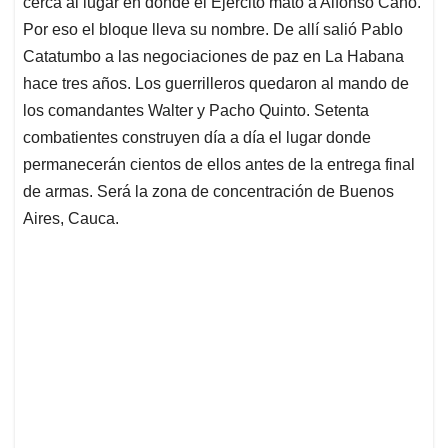
cerca al lugar en donde el Ejército mató a Alfonso Cano.
A
o
d
d
p
o
I
s
Por eso el bloque lleva su nombre. De allí salió Pablo
p
k
n
Catatumbo a las negociaciones de paz en La Habana
hace tres años. Los guerrilleros quedaron al mando de
los comandantes Walter y Pacho Quinto. Setenta
combatientes construyen día a día el lugar donde
permanecerán cientos de ellos antes de la entrega final
de armas. Será la zona de concentración de Buenos
Aires, Cauca.