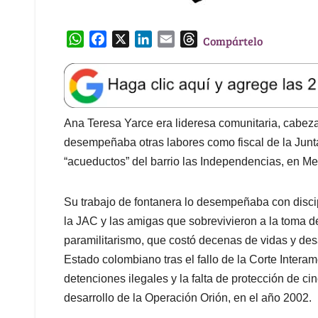
W
F
X
L
E
T
Compártelo
h
a
i
m
h
a
c
n
a
r
t
e
k
i
e
s
b
e
l
a
A
o
d
d
Ana Teresa Yarce era lideresa comunitaria, cabeza 
p
o
I
s
desempeñaba otras labores como fiscal de la Junt
p
k
n
“acueductos” del barrio las Independencias, en Me
Su trabajo de fontanera lo desempeñaba con disci
la JAC y las amigas que sobrevivieron a la toma d
paramilitarismo, que costó decenas de vidas y des
Estado colombiano tras el fallo de la Corte Inte
detenciones ilegales y la falta de protección de 
desarrollo de la Operación Orión, en el año 2002.