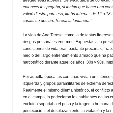
arreglar esas tuberías. Se encargaba de conectar l
entonces los pegaba, si tenían que hacer una cone
volvió diestra para eso, tiraba tuberías de 12 o 18 
casas. Le decían: Teresa la fontanera.”
La vida de Ana Teresa, como la de tantas lideresas 
riesgos personales enormes. Expuestas a la presión
condiciones de vida eran bastante precarias. Trab
medio del largo enfrentamiento armado que ha pad
narcotráfico durante aquellos años, 80s y 90s, im
Por aquella época las comunas vivían un intenso 
izquierda y grupos paramilitares de extrema derec
Realmente el mismo dilema histórico, el conflict
en el campo, lo padecieron los habitantes de las c
excluida soportaba el peso y la tragedia humana del
persecución, el desplazamiento, la violación y la m