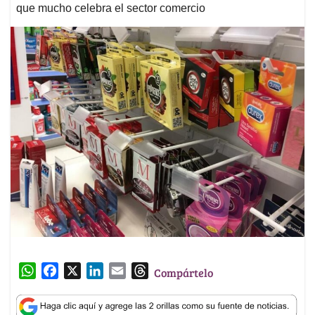
que mucho celebra el sector comercio
W
F
X
L
E
T
Compártelo
h
a
i
m
h
a
c
n
a
r