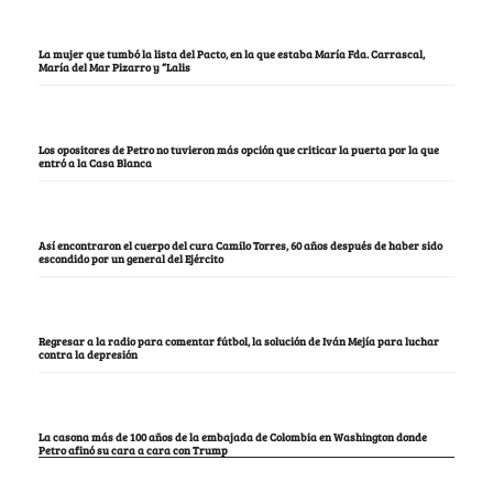
La mujer que tumbó la lista del Pacto, en la que estaba María Fda. Carrascal,
María del Mar Pizarro y “Lalis
Los opositores de Petro no tuvieron más opción que criticar la puerta por la que
entró a la Casa Blanca
Así encontraron el cuerpo del cura Camilo Torres, 60 años después de haber sido
escondido por un general del Ejército
Regresar a la radio para comentar fútbol, la solución de Iván Mejía para luchar
contra la depresión
La casona más de 100 años de la embajada de Colombia en Washington donde
Petro afinó su cara a cara con Trump