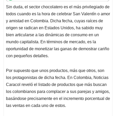
t
e
k
i
e
Sin duda, el sector chocolatero es el más privilegiado de
s
b
e
l
a
todos cuando es la hora de celebrar San Valentín o amor
A
o
d
d
p
o
I
s
y amistad en Colombia. Dicha fecha, cuyas raíces de
p
k
n
origen se radican en Estados Unidos, ha sabido muy
bien articularse a las dinámicas de consumo en un
mundo capitalista. En términos de mercado, es la
oportunidad de monetizar las ganas de demostrar cariño
con pequeños detalles.
Por supuesto que unos productos, más que otros, son
los protagonistas de dicha fecha. En Colombia, Noticias
Caracol reveló el listado de productos que más buscan
los colombianos para complacer a sus parejas y amigos,
basándose precisamente en el incremento porcentual de
las ventas en cada uno de estos.