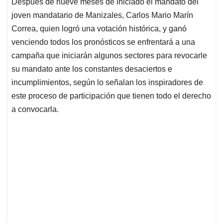
Después de nueve meses de iniciado el mandato del
s
b
e
l
a
joven mandatario de Manizales, Carlos Mario Marín
A
o
d
d
p
o
I
s
Correa, quien logró una votación histórica, y ganó
p
k
n
venciendo todos los pronósticos se enfrentará a una
campaña que iniciarán algunos sectores para revocarle
su mandato ante los constantes desaciertos e
incumplimientos, según lo señalan los inspiradores de
este proceso de participación que tienen todo el derecho
a convocarla.