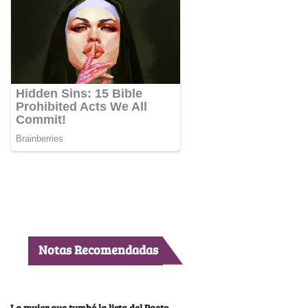
Notas Recomendadas
La mujer que tumbó la lista del Pacto,