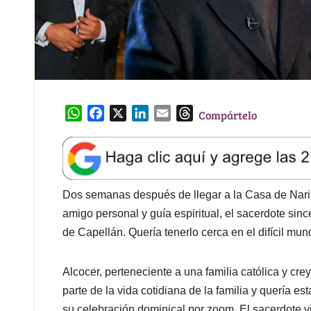
W
F
X
L
E
T
Compártelo
h
a
i
m
h
a
c
n
a
r
t
e
k
i
e
s
b
e
l
a
A
o
d
d
Dos semanas después de llegar a la Casa de Nari
p
o
I
s
amigo personal y guía espiritual, el sacerdote sinc
p
k
n
de Capellán. Quería tenerlo cerca en el difícil mun
Alcocer, perteneciente a una familia católica y cre
parte de la vida cotidiana de la familia y quería e
su celebración dominical por zoom. El sacerdote v