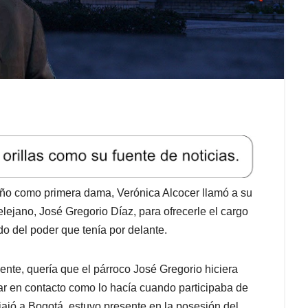
ño como primera dama, Verónica Alcocer llamó a su
elejano, José Gregorio Díaz, para ofrecerle el cargo
do del poder que tenía por delante.
yente, quería que el párroco José Gregorio hiciera
star en contacto como lo hacía cuando participaba de
iajó a Bogotá, estuvo presente en la posesión del