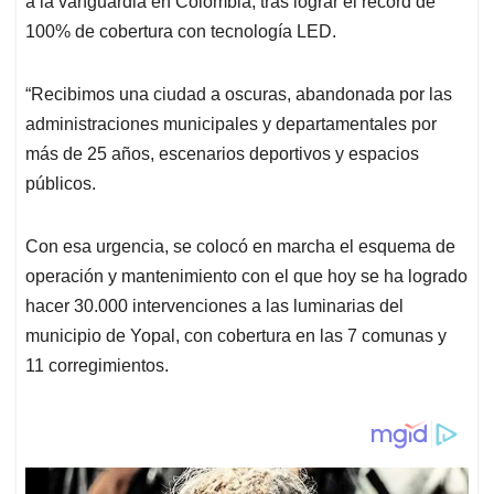
p
o
I
s
a la vanguardia en Colombia, tras lograr el récord de
p
k
n
100% de cobertura con tecnología LED.
“Recibimos una ciudad a oscuras, abandonada por las
administraciones municipales y departamentales por
más de 25 años, escenarios deportivos y espacios
públicos.
Con esa urgencia, se colocó en marcha el esquema de
operación y mantenimiento con el que hoy se ha logrado
hacer 30.000 intervenciones a las luminarias del
municipio de Yopal, con cobertura en las 7 comunas y
11 corregimientos.