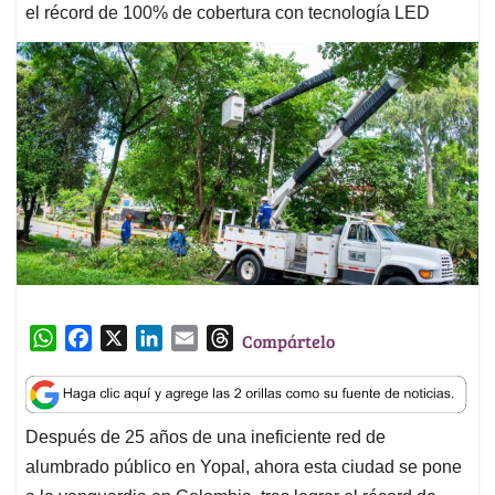
el récord de 100% de cobertura con tecnología LED
W
F
X
L
E
T
Compártelo
h
a
i
m
h
a
c
n
a
r
t
e
k
i
e
Después de 25 años de una ineficiente red de
s
b
e
l
a
alumbrado público en Yopal, ahora esta ciudad se pone
A
o
d
d