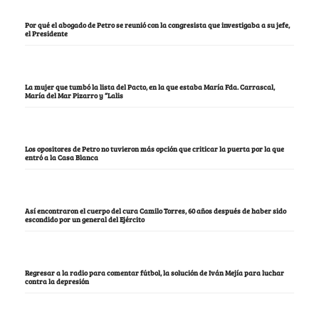
Por qué el abogado de Petro se reunió con la congresista que investigaba a su jefe,
el Presidente
La mujer que tumbó la lista del Pacto, en la que estaba María Fda. Carrascal,
María del Mar Pizarro y “Lalis
Los opositores de Petro no tuvieron más opción que criticar la puerta por la que
entró a la Casa Blanca
Así encontraron el cuerpo del cura Camilo Torres, 60 años después de haber sido
escondido por un general del Ejército
Regresar a la radio para comentar fútbol, la solución de Iván Mejía para luchar
contra la depresión