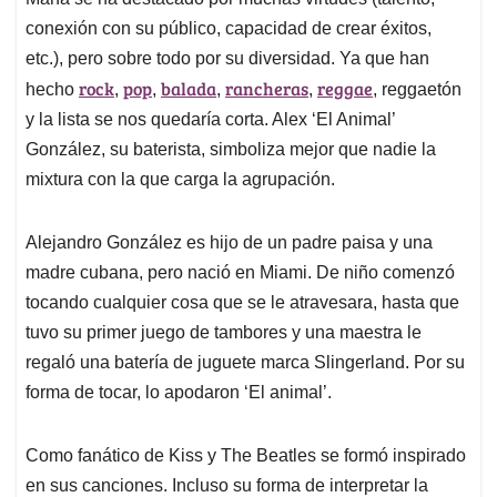
s
b
e
l
a
conexión con su público, capacidad de crear éxitos,
A
o
d
d
p
o
I
s
etc.), pero sobre todo por su diversidad. Ya que han
p
k
n
rock
pop
balada
rancheras
reggae
hecho
,
,
,
,
, reggaetón
y la lista se nos quedaría corta. Alex ‘El Animal’
González, su baterista, simboliza mejor que nadie la
mixtura con la que carga la agrupación.
Alejandro González es hijo de un padre paisa y una
madre cubana, pero nació en Miami. De niño comenzó
tocando cualquier cosa que se le atravesara, hasta que
tuvo su primer juego de tambores y una maestra le
regaló una batería de juguete marca Slingerland. Por su
forma de tocar, lo apodaron ‘El animal’.
Como fanático de Kiss y The Beatles se formó inspirado
en sus canciones. Incluso su forma de interpretar la