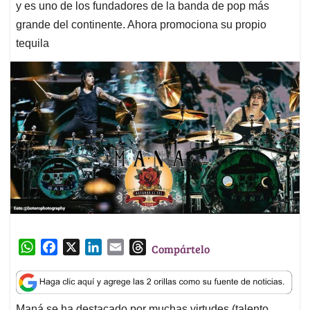
y es uno de los fundadores de la banda de pop más
grande del continente. Ahora promociona su propio
tequila
W
F
X
L
E
T
Compártelo
h
a
i
m
h
a
c
n
a
r
t
e
k
i
e
Maná se ha destacado por muchas virtudes (talento,