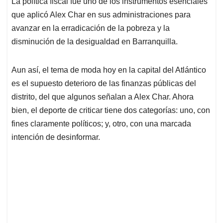
La política fiscal fue uno de los instrumentos esenciales
s
b
e
l
a
que aplicó Alex Char en sus administraciones para
A
o
d
d
p
o
I
s
avanzar en la erradicación de la pobreza y la
p
k
n
disminución de la desigualdad en Barranquilla.
Aun así, el tema de moda hoy en la capital del Atlántico
es el supuesto deterioro de las finanzas públicas del
distrito, del que algunos señalan a Alex Char. Ahora
bien, el deporte de criticar tiene dos categorías: uno, con
fines claramente políticos; y, otro, con una marcada
intención de desinformar.