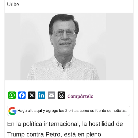
Uribe
W
F
X
L
E
T
Compártelo
h
a
i
m
h
a
c
n
a
r
t
e
k
i
e
En la política internacional, la hostilidad de
s
b
e
l
a
A
o
d
d
Trump contra Petro, está en pleno